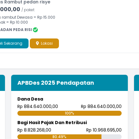
s Rambut pedan risye
.000,00
/ paket
 rambut Dewasa = Rp 15.000
ak = Rp 10.000
ADAN PEDA RISI
li Sekarang
Lokasi
APBDes 2025 Pendapatan
Dana Desa
Rp 884.640.000,00
Rp 884.640.000,00
100%
Bagi Hasil Pajak Dan Retribusi
Rp 8.828.268,00
Rp 10.968.695,00
80.49%