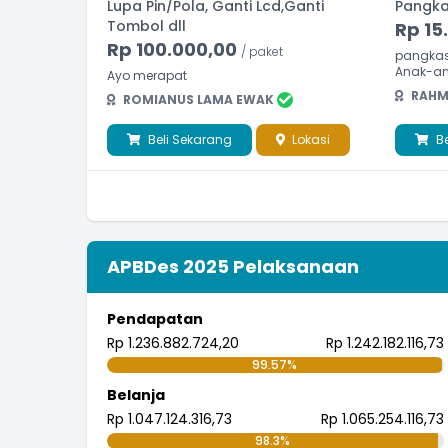
Lupa Pin/Pola, Ganti Lcd,Ganti
Pangka
Tombol dll
Rp 15
Rp 100.000,00
/ paket
pangkas
Anak-an
Ayo merapat
RAHM
ROMIANUS LAMA EWAK
Beli Sekarang
Lokasi
Be
APBDes 2025 Pelaksanaan
Pendapatan
Rp 1.236.882.724,20
Rp 1.242.182.116,73
99.57%
Belanja
Rp 1.047.124.316,73
Rp 1.065.254.116,73
98.3%