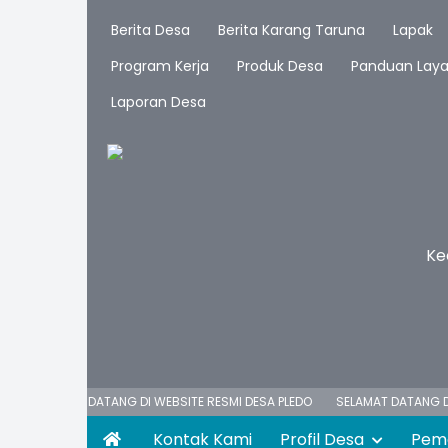
Berita Desa
Berita Karang Taruna
Lapak
Program Kerja
Produk Desa
Panduan Lay
Laporan Desa
Ke
SELAMAT DATANG DI WEBSITE RESMI DESA PLEDO
SELAMAT DATANG DI
Kontak Kami
Profil Desa
Pem